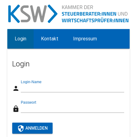
Login
Kontakt
Impressum
Login
Login-Name
person
Passwort
lock
security
ANMELDEN