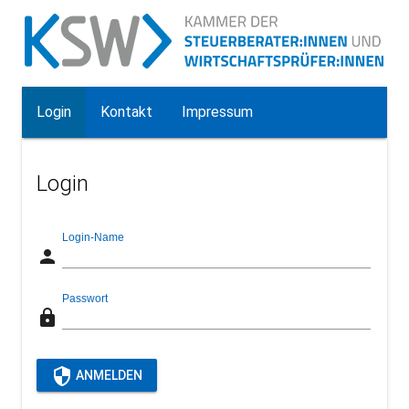
Login
Kontakt
Impressum
Login
Login-Name
person
Passwort
lock
security
ANMELDEN