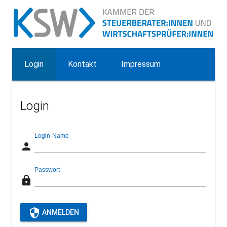
Login
Kontakt
Impressum
Login
Login-Name
person
Passwort
lock
security
ANMELDEN