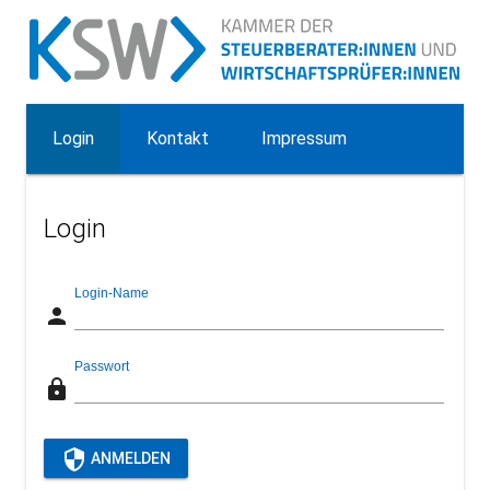
Login
Kontakt
Impressum
Login
Login-Name
person
Passwort
lock
security
ANMELDEN